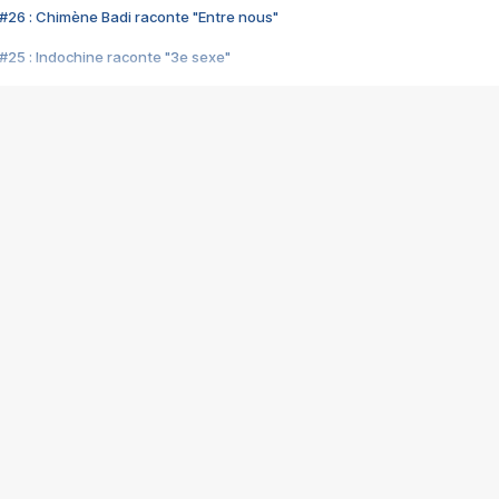
#26 : Chimène Badi raconte "Entre nous"
#25 : Indochine raconte "3e sexe"
#24 : Zaho raconte "C'est chelou"
#23 : Patrick Bruel raconte "Au café des délices"
#22 : Kyo raconte "Le chemin"
#21 : Nolwenn Leroy raconte "Cassé"
#20 : Patrick Hernandez raconte "Born to be alive"
#19 : Lorie raconte "Près de moi"
#18 : Michael Jones raconte "A nos actes manqués" (avec Jean-Jacque
#17 : Khaled raconte "Aïcha"
#16 : Corneille raconte "Parce qu'on vient de loin"
#15 : Indochine raconte "L'aventurier"
14 : Lorie raconte "Sur un air latino"